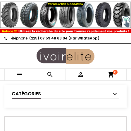
Téléphone:
(225) 07 59 48 68 04 (Par WhatsApp)
0



shopping_cart
CATÉGORIES