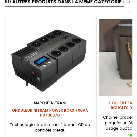
60 AUTRES PRODUITS DANS LA MÊME CATÉGORIE :
>
<
MARQUE:
NITRAM
COLLIER PENDE
BOUCLES D’O
ONDULEUR NITRAM POWER BOXX 700VA
PB700LCD
Chaîne, bracelet 
plaqués or. Bijo
Technologie Line Interactif, écran LCD de
usage quotidie
contrôle d’état.
élégantes. Parfa
Prix
15 