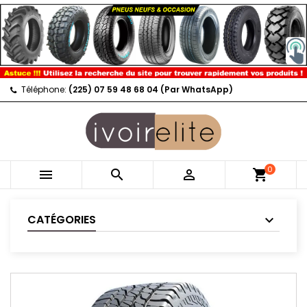
Téléphone:
(225) 07 59 48 68 04 (Par WhatsApp)
0



shopping_cart
CATÉGORIES