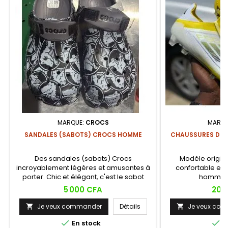
MARQUE:
CROCS
MARQU
SANDALES (SABOTS) CROCS HOMME
CHAUSSURES DE F
Des sandales (sabots) Crocs
Modèle origin
incroyablement légères et amusantes à
confortable et 
porter. Chic et élégant, c'est le sabot
hommes 
emblématique qui a déclenché une
Prix
Prix
5 000 CFA
20 
révolution du confort dans le monde
entier !
Je veux commander
Détails
Je veux co




En stock
E