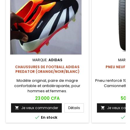
MARQUE:
ADIDAS
MARQU
CHAUSSURES DE FOOTBALL ADIDAS
PNEU NEUF K
PREDATOR (ORANGE/NOIR/BLANC)
Modèle original, paire de magre
Pneu renforcé 195/8
confortable et antidérapante, pour
Camionnette, 
hommes et femmes.
Prix
Prix
23 000 CFA
50 
Je veux commander
Détails
Je veux co




En stock
E