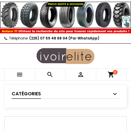
Téléphone:
(225) 07 59 48 68 04 (Par WhatsApp)
0



shopping_cart
CATÉGORIES