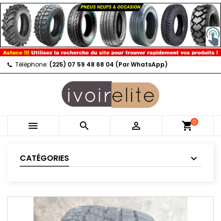
Téléphone:
(225) 07 59 48 68 04 (Par WhatsApp)
0



shopping_cart
CATÉGORIES