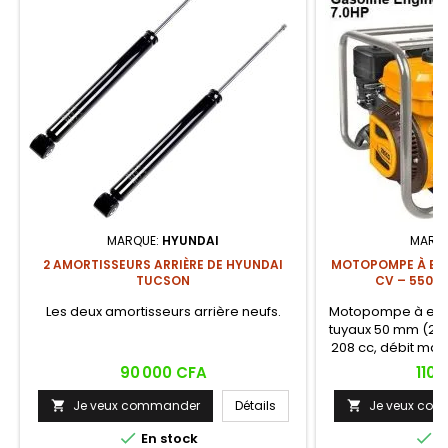
MARQUE:
HYUNDAI
MARQ
2 AMORTISSEURS ARRIÈRE DE HYUNDAI
MOTOPOMPE À ESSE
TUCSON
CV – 550 L
Les deux amortisseurs arrière neufs.
Motopompe à ess
tuyaux 50 mm (2 p
208 cc, débit max
refoulement 
Prix
Prix
90 000 CFA
110 
d'aspiration max
démarrage par l
Je veux commander
Détails
Je veux co


débit élevés pour l

vidange de chantie

En stock
E