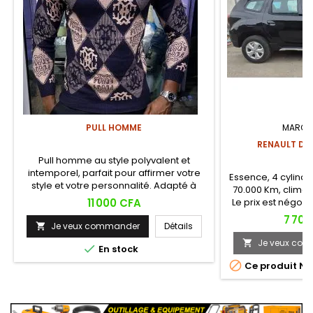
PULL HOMME
MARQU
RENAULT DU
Pull homme au style polyvalent et
intemporel, parfait pour affirmer votre
Essence, 4 cylindr
style et votre personnalité. Adapté à
70.000 Km, climati
diverses occasions, des réunions
Prix
11 000 CFA
Le prix est négoc
décontractées aux événements formels.
pour la voi
Prix
7 700
Je veux commander
Détails

Je veux co


En stock

Ce produit N'