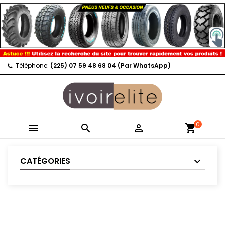
Téléphone:
(225) 07 59 48 68 04 (Par WhatsApp)
0



shopping_cart
CATÉGORIES