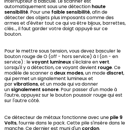
interrupteur à bascule. Le scanner est
automatiquement sous une détection
haute
sensibilité
. Pour une
faible sensibilité
, afin de
détecter des objets plus imposants comme des
armes et d'éviter tout ce qui va être bijoux, barrettes,
clés..., il faut garder votre doigt appuyé sur ce
bouton.
Pour le mettre sous tension, vous devez basculer le
bouton rouge de O (off - hors service) à I (on - en
service) : le
voyant lumineux
s'éclaire en
vert
.
Lorsqu'il y a détection, ce voyant devient
rouge
. Ce
modèle de scanner a
deux modes
, un mode
discret
,
qui permet un signalement lumineux et
par
vibrations
, et un mode qui va donner
un
signalement sonore
. Pour passer d'un mode à
l'autre, appuyez sur le bouton poussoir rouge qui est
sur l'autre côté.
Ce détecteur de métaux fonctionne avec une
pile 9
Volts
, fournie dans le pack. Cette pile s'insère dans le
manche. Ce dernier est muni d'un
cordon
.