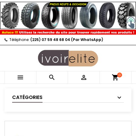
Téléphone:
(225) 07 59 48 68 04 (Par WhatsApp)
0



shopping_cart
CATÉGORIES