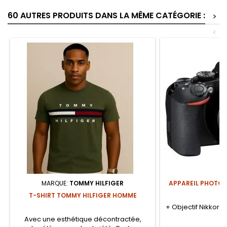
60 AUTRES PRODUITS DANS LA MÊME CATÉGORIE :
>
<
MARQUE:
TOMMY HILFIGER
APPAREIL PHOTO 
T-SHIRT TOMMY HILFIGER HOMME
+ Objectif Nikkor 
5
Avec une esthétique décontractée,