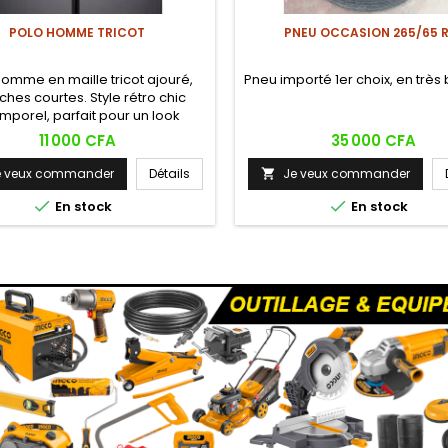
POLO HOMME TRICOT
PNEU OCCASION 265/65 R
homme en maille tricot ajouré,
Pneu importé 1er choix, en très 
hes courtes. Style rétro chic
emporel, parfait pour un look
élégant et décontracté.
Prix
Prix
11 000 CFA
35 000 CFA
e veux commander
Détails
Je veux commander



En stock
En stock