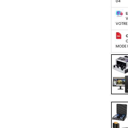
04
L
V
VOTRE
C
MODE D