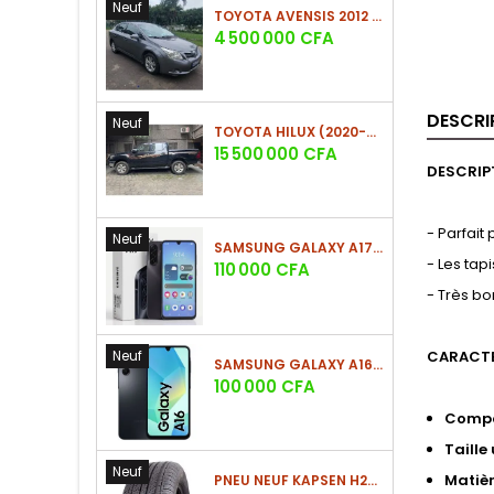
Neuf
TOYOTA AVENSIS 2012 (PHASE 2)
Prix
4 500 000 CFA
DESCRI
Neuf
TOYOTA HILUX (2020-2021)
Prix
15 500 000 CFA
DESCRIP
- Parfait
Neuf
SAMSUNG GALAXY A17 (4GO/128GO)
- Les tap
Prix
110 000 CFA
- Très bo
Neuf
CARACTE
SAMSUNG GALAXY A16 4G (4GO/128GO)
Prix
100 000 CFA
Compo
Taille
Neuf
Matiè
PNEU NEUF KAPSEN H202 225/60 R18 100H