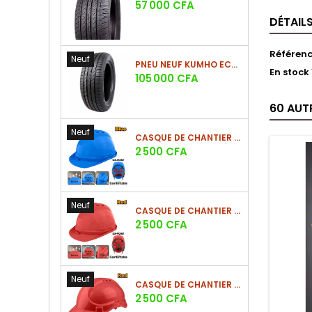
Prix
57 000 CFA
DÉTAIL
Référen
Neuf
PNEU NEUF KUMHO ECSTA HS52 225/60 R17 99V
En stock
Prix
105 000 CFA
60 AUT
Neuf
CASQUE DE CHANTIER BLEU EN PE 380G
Prix
2 500 CFA
Neuf
CASQUE DE CHANTIER ROUGE EN PE 380G
Prix
2 500 CFA
Neuf
CASQUE DE CHANTIER ROUGE EN PE 330G - NOUVEAU MODÈLE
Prix
2 500 CFA