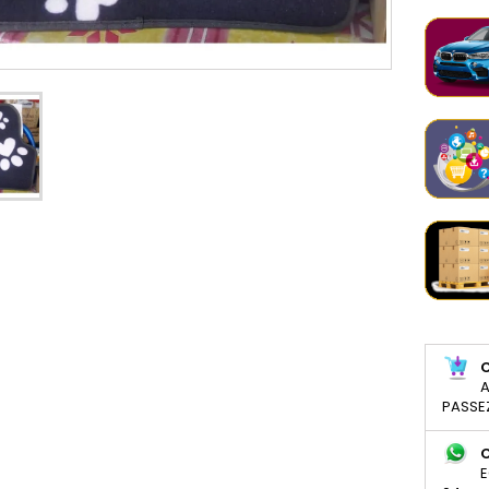
A
PASSE
E