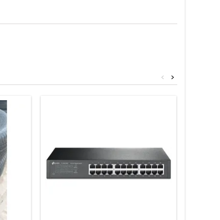
<
>
Neuf