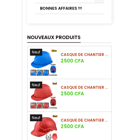
BONNES AFFAIRES !!!
NOUVEAUX PRODUITS
Neuf
CASQUE DE CHANTIER BLEU EN PE 380G
Prix
2 500 CFA
Neuf
CASQUE DE CHANTIER ROUGE EN PE 380G
Prix
2 500 CFA
Neuf
CASQUE DE CHANTIER ROUGE EN PE 330G - NOUVEAU MODÈLE
Prix
2 500 CFA