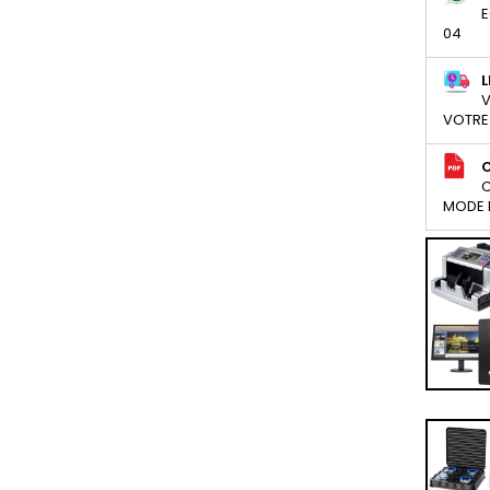
E
04
L
V
VOTRE
C
MODE D