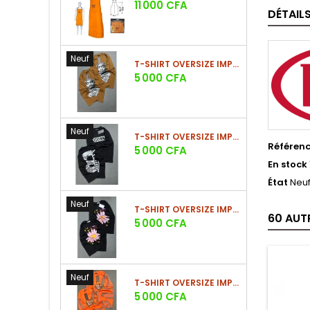
Prix
11 000 CFA
DÉTAIL
Neuf
T-SHIRT OVERSIZE IMPRIMÉ STREETWEAR
Prix
5 000 CFA
Neuf
T-SHIRT OVERSIZE IMPRIMÉ STREETWEAR
Référen
Prix
5 000 CFA
En stock
État
Neu
Neuf
T-SHIRT OVERSIZE IMPRIMÉ STREETWEAR
60 AUT
Prix
5 000 CFA
Neuf
T-SHIRT OVERSIZE IMPRIMÉ STREETWEAR
Prix
5 000 CFA