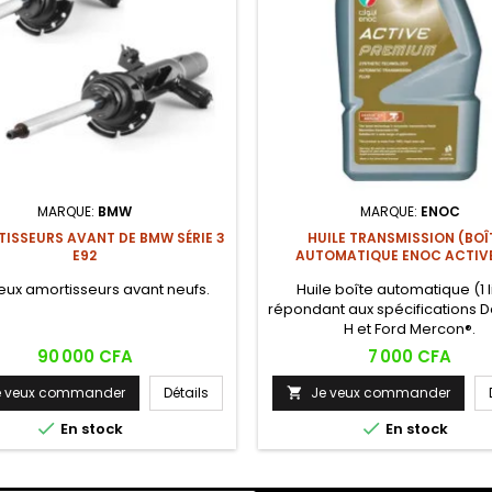
MARQUE:
BMW
MARQUE:
ENOC
TISSEURS AVANT DE BMW SÉRIE 3
HUILE TRANSMISSION (BOÎ
E92
AUTOMATIQUE ENOC ACTIVE 
eux amortisseurs avant neufs.
Huile boîte automatique (1 li
répondant aux spécifications De
H et Ford Mercon®.
Prix
Prix
90 000 CFA
7 000 CFA
e veux commander
Détails
Je veux commander



En stock
En stock