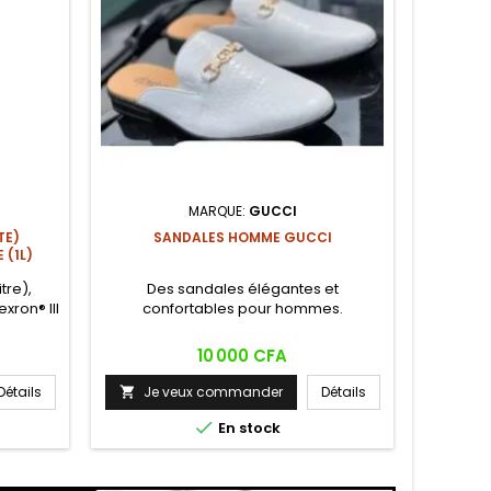
MARQUE:
GUCCI
COLL
TE)
SANDALES HOMME GUCCI
(1L)
Chaîne e
Bijo
tre),
Des sandales élégantes et
quotidie
xron® III
confortables pour hommes.
Parfa
Prix
10 000 CFA
Je

Détails
Je veux commander
Détails


En stock