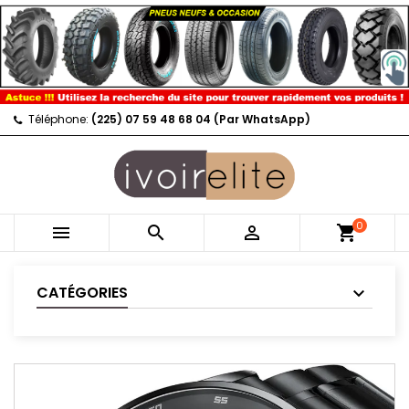
Téléphone:
(225) 07 59 48 68 04 (Par WhatsApp)
0



shopping_cart
CATÉGORIES