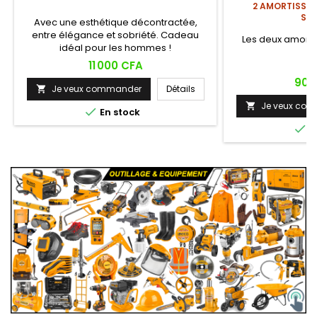
2 AMORTISSEU
SP
Avec une esthétique décontractée,
entre élégance et sobriété. Cadeau
Les deux amortis
idéal pour les hommes !
Prix
11 000 CFA
Prix
90 
Je veux commander
Détails

Je veux co


En stock

E