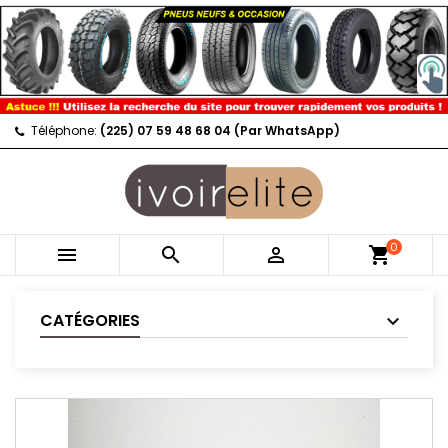
Téléphone:
(225) 07 59 48 68 04 (Par WhatsApp)
0



shopping_cart
CATÉGORIES