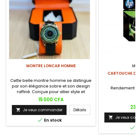
MONTRE LONCAR HOMME
MAR
CARTOUCHE D'EN
Cette belle montre homme se distingue
par son élégance sobre et son design
Rendement : 7
raffiné. Conçue pour allier style et
fonctionnalité.
Prix
15 000 CFA
Prix
23 
Je veux commander
Détails

Je veux co


En stock

E