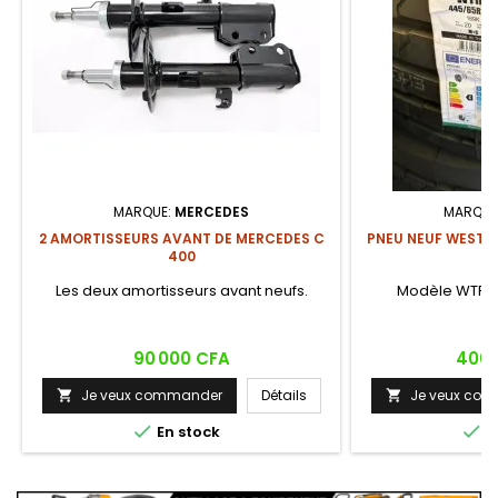
MARQUE:
MERCEDES
MARQUE
2 AMORTISSEURS AVANT DE MERCEDES C
PNEU NEUF WEST L
400
Les deux amortisseurs avant neufs.
Modèle WTR1. 
Prix
Prix
90 000 CFA
400 
Je veux commander
Détails
Je veux co




En stock
E