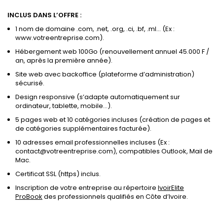
INCLUS DANS L’OFFRE :
1 nom de domaine .com, .net, .org, .ci, .bf, .ml… (Ex :
www.votreentreprise.com).
Hébergement web 100Go (renouvellement annuel 45.000 F /
an, après la première année).
Site web avec backoffice (plateforme d’administration)
sécurisé.
Design responsive (s’adapte automatiquement sur
ordinateur, tablette, mobile…).
5 pages web et 10 catégories incluses (création de pages et
de catégories supplémentaires facturée).
10 adresses email professionnelles incluses (Ex :
contact@votreentreprise.com), compatibles Outlook, Mail de
Mac.
Certificat SSL (https) inclus.
Inscription de votre entreprise au répertoire
IvoirElite
ProBook
des professionnels qualifiés en Côte d’Ivoire.