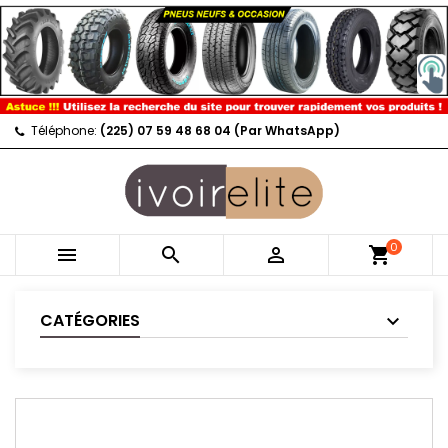
Téléphone:
(225) 07 59 48 68 04 (Par WhatsApp)
0



shopping_cart
CATÉGORIES