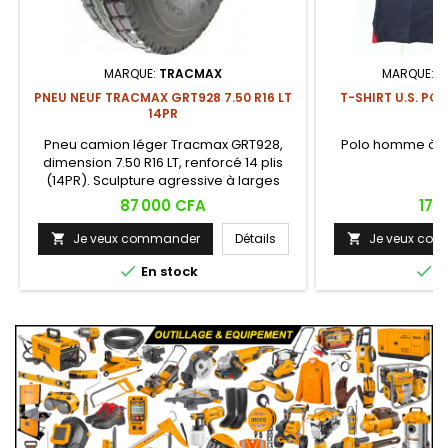
MARQUE:
TRACMAX
MARQUE:
U
PNEU NEUF TRACMAX GRT928 7.50 R16 LT
T-SHIRT U.S. PO
14PR
Pneu camion léger Tracmax GRT928,
Polo homme à m
dimension 7.50 R16 LT, renforcé 14 plis
c
(14PR). Sculpture agressive à larges
crampons offrant une excellente traction
Prix
Prix
87 000 CFA
17 
sur terrains difficiles (boue, sable, piste),
avec une carcasse tout acier robuste
Je veux commander
Détails
Je veux co


adaptée aux usages professionnels

intensifs.

En stock
E