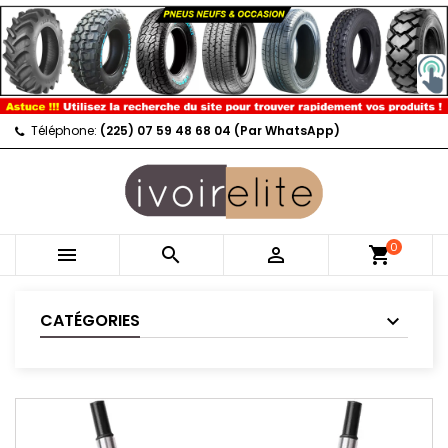
Téléphone:
(225) 07 59 48 68 04 (Par WhatsApp)
0



shopping_cart
CATÉGORIES