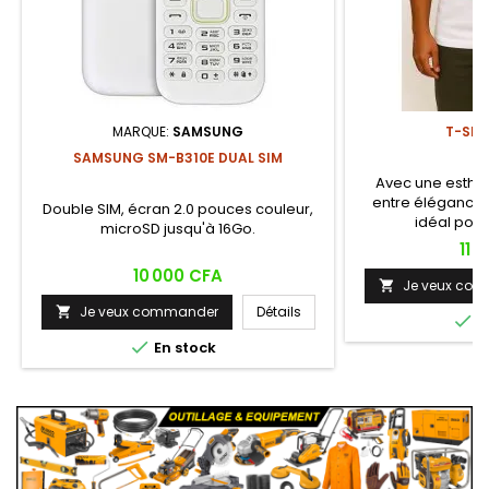
MARQUE:
SAMSUNG
T-SHI
SAMSUNG SM-B310E DUAL SIM
Avec une esthé
entre élégance 
Double SIM, écran 2.0 pouces couleur,
idéal pou
microSD jusqu'à 16Go.
Prix
11 
Prix
10 000 CFA
Je veux co

Je veux commander
Détails


E

En stock