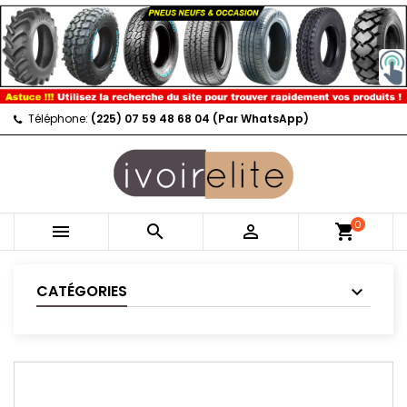
Téléphone:
(225) 07 59 48 68 04 (Par WhatsApp)
0



shopping_cart
CATÉGORIES