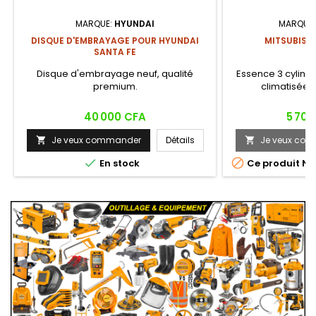
MARQUE:
HYUNDAI
MARQUE
DISQUE D'EMBRAYAGE POUR HYUNDAI
MITSUBISHI
SANTA FE
Disque d'embrayage neuf, qualité
Essence 3 cylin (
premium.
climatisée, 
Prix
Prix
40 000 CFA
5 700
Je veux commander
Détails
Je veux co




En stock
Ce produit N'