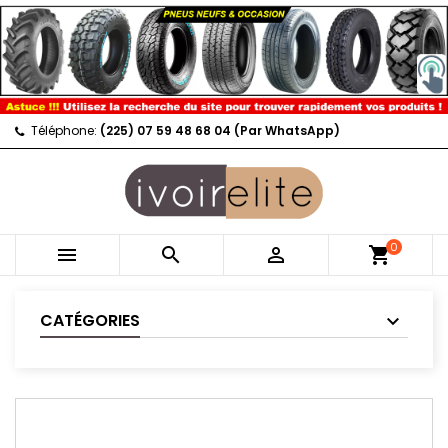
Téléphone:
(225) 07 59 48 68 04 (Par WhatsApp)
0



shopping_cart
CATÉGORIES