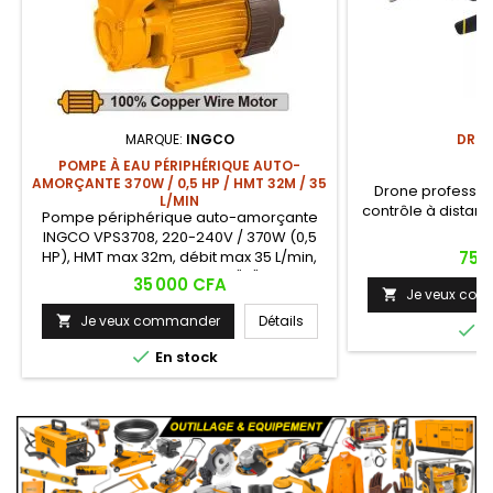
MARQUE:
INGCO
DRON
POMPE À EAU PÉRIPHÉRIQUE AUTO-
AMORÇANTE 370W / 0,5 HP / HMT 32M / 35
Drone professi
L/MIN
contrôle à distanc
Pompe périphérique auto-amorçante
INGCO VPS3708, 220-240V / 370W (0,5
Prix
HP), HMT max 32m, débit max 35 L/min,
75 
aspiration max 8m, tuyaux 1"x1", turbine
Prix
35 000 CFA
Je veux co
laiton, moteur fil de cuivre. S'amorce

automatiquement sans remplissage
Je veux commander
Détails


E
manuel – idéale pour les puits, forages
peu profonds et installations où la

En stock
pompe est au-dessus de la source.