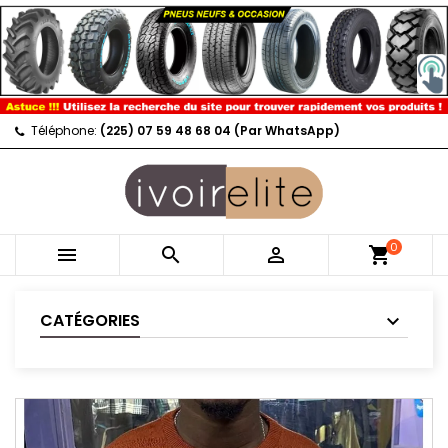
Téléphone:
(225) 07 59 48 68 04 (Par WhatsApp)
0



shopping_cart
CATÉGORIES