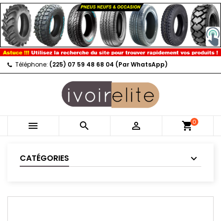
Téléphone:
(225) 07 59 48 68 04 (Par WhatsApp)
0



shopping_cart
CATÉGORIES