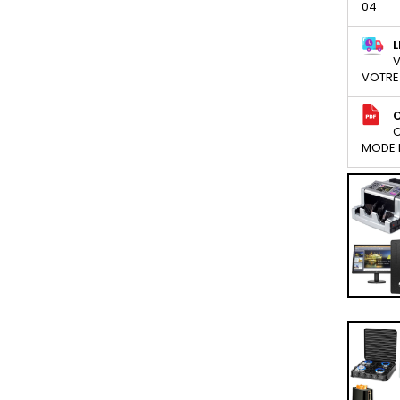
04
L
V
VOTRE
C
MODE D