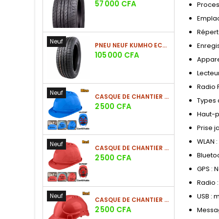
Prix
57 000 CFA
Proces
Emplac
Réperto
Neuf
PNEU NEUF KUMHO ECSTA HS52 225/60 R17 99V
Enregi
Prix
105 000 CFA
Appare
Lecteur
Radio F
Neuf
CASQUE DE CHANTIER BLEU EN PE 380G
Types 
Prix
2 500 CFA
Haut-p
Prise j
WLAN :
Neuf
CASQUE DE CHANTIER ROUGE EN PE 380G
Blueto
Prix
2 500 CFA
GPS : 
Radio 
Neuf
USB : 
CASQUE DE CHANTIER ROUGE EN PE 330G - NOUVEAU MODÈLE
Prix
2 500 CFA
Messag