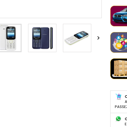

A
PASSE
E