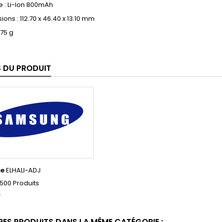
e : Li-Ion 800mAh
ons : 112.70 x 46.40 x 13.10 mm
 75 g
S DU PRODUIT
ce
ELHALI-ADJ
500 Produits
f
RES PRODUITS DANS LA MÊME CATÉGORIE :