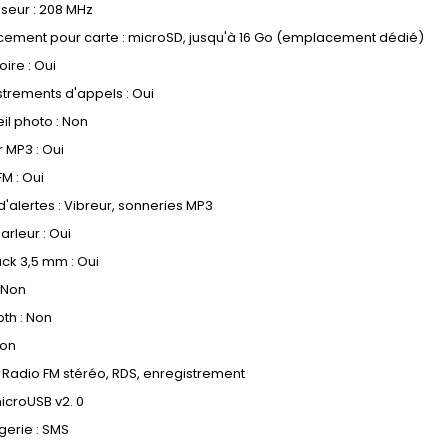
seur : 208 MHz
ement pour carte : microSD, jusqu'à 16 Go (emplacement dédié)
ire : Oui
strements d'appels : Oui
il photo : Non
 MP3 : Oui
M : Oui
d'alertes : Vibreur, sonneries MP3
arleur : Oui
ack 3,5 mm : Oui
 Non
oth : Non
Non
: Radio FM stéréo, RDS, enregistrement
microUSB v2. 0
erie : SMS