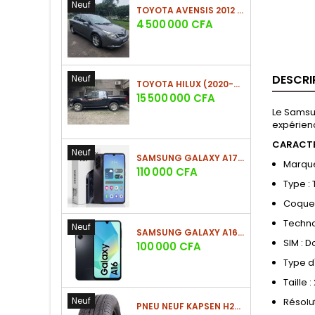
Neuf
TOYOTA AVENSIS 2012 (PHASE 2)
Prix
4 500 000 CFA
DESCRI
Neuf
TOYOTA HILUX (2020-2021)
Prix
15 500 000 CFA
Le Samsun
expérienc
CARACTE
Neuf
SAMSUNG GALAXY A17 (4GO/128GO)
Marqu
Prix
110 000 CFA
Type :
Coque 
Techno
Neuf
SAMSUNG GALAXY A16 4G (4GO/128GO)
SIM : D
Prix
100 000 CFA
Type d'
Taille 
Neuf
Résolut
PNEU NEUF KAPSEN H202 225/60 R18 100H