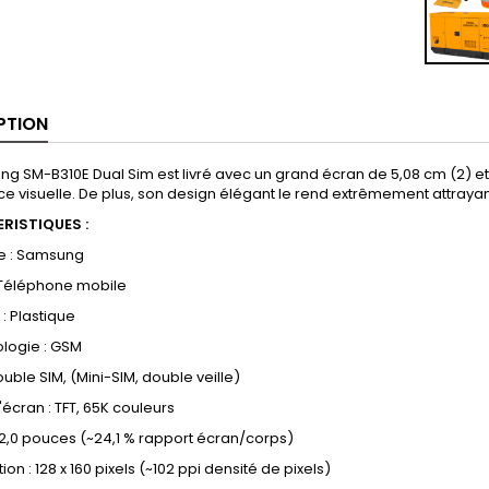
PTION
g SM-B310E Dual Sim est livré avec un grand écran de 5,08 cm (2) e
e visuelle. De plus, son design élégant le rend extrêmement attrayant e
RISTIQUES :
e : Samsung
 Téléphone mobile
: Plastique
logie : GSM
ouble SIM, (Mini-SIM, double veille)
écran : TFT, 65K couleurs
: 2,0 pouces (~24,1 % rapport écran/corps)
ion : 128 x 160 pixels (~102 ppi densité de pixels)