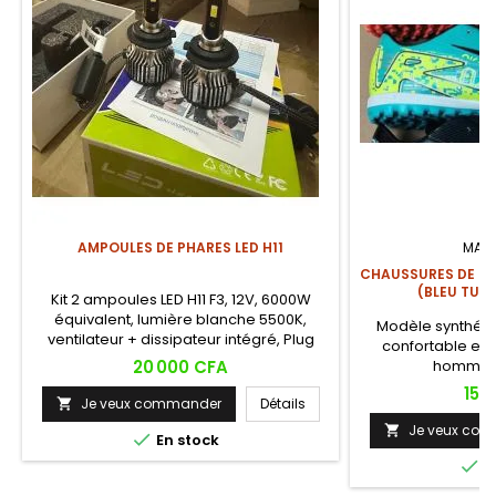
AMPOULES DE PHARES LED H11
MAR
CHAUSSURES DE FO
(BLEU TUR
Kit 2 ampoules LED H11 F3, 12V, 6000W
équivalent, lumière blanche 5500K,
Modèle synthéti
ventilateur + dissipateur intégré, Plug
confortable et 
&amp; Play. Visibilité maximale pour feux
Prix
20 000 CFA
hommes 
de croisement et antibrouillard.
Prix
15 
Je veux commander
Détails

Je veux co


En stock

E