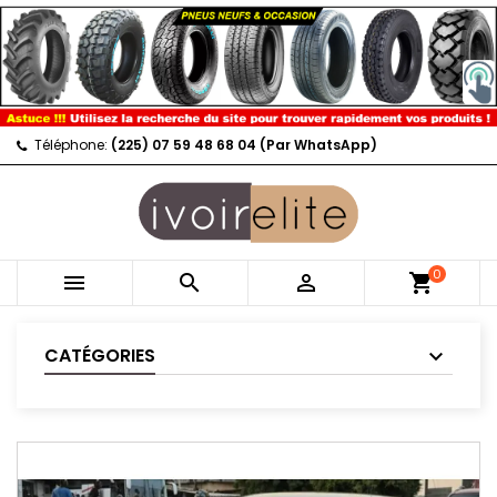
Téléphone:
(225) 07 59 48 68 04 (Par WhatsApp)
0



shopping_cart
CATÉGORIES