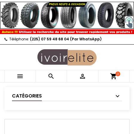
Téléphone:
(225) 07 59 48 68 04 (Par WhatsApp)
0



shopping_cart
CATÉGORIES