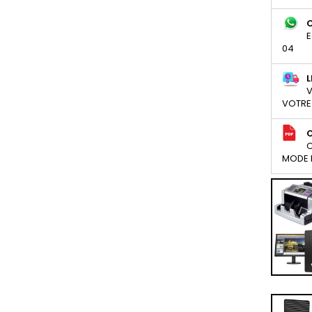
E
04
L
V
VOTRE
C
MODE D