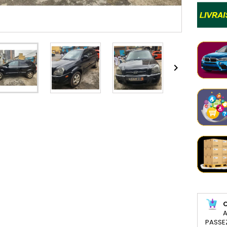

A
PASSE