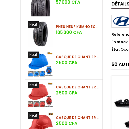
Prix
57 000 CFA
DÉTAIL
Neuf
PNEU NEUF KUMHO ECSTA HS52 225/60 R17 99V
Prix
105 000 CFA
Référen
En stock
État
Occ
Neuf
CASQUE DE CHANTIER BLEU EN PE 380G
Prix
2 500 CFA
60 AUT
Neuf
CASQUE DE CHANTIER ROUGE EN PE 380G
Prix
2 500 CFA
Neuf
CASQUE DE CHANTIER ROUGE EN PE 330G - NOUVEAU MODÈLE
Prix
2 500 CFA