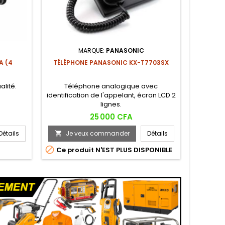
MARQUE:
PANASONIC
A (4
TÉLÉPHONE PANASONIC KX-T7703SX
6 BO
PALISAD
ualité.
Téléphone analogique avec
Lot de 
identification de l'appelant, écran LCD 2
lignes.
Prix
25 000 CFA
Détails
Je veux commander
Détails
Je



Ce produit N'EST PLUS DISPONIBLE