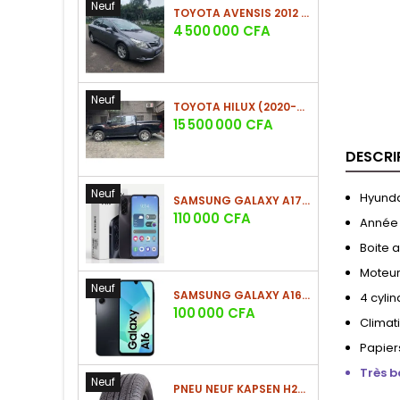
Neuf
TOYOTA AVENSIS 2012 (PHASE 2)
Prix
4 500 000 CFA
Neuf
TOYOTA HILUX (2020-2021)
Prix
15 500 000 CFA
DESCRI
Neuf
Hyunda
SAMSUNG GALAXY A17 (4GO/128GO)
Prix
110 000 CFA
Année
Boite 
Moteu
Neuf
SAMSUNG GALAXY A16 4G (4GO/128GO)
4 cyli
Prix
100 000 CFA
Climat
Papiers
Très b
Neuf
PNEU NEUF KAPSEN H202 225/60 R18 100H