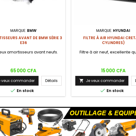
MARQUE:
BMW
MARQUE:
HYUNDAI
TISSEURS AVANT DE BMW SÉRIE 3
FILTRE À AIR HYUNDAI CRET
E36
CYLINDRES)
eux amortisseurs avant neufs.
Filtre à air neuf, excellente q
Prix
Prix
65 000 CFA
15 000 CFA
e veux commander
Détails
Je veux commander



En stock
En stock