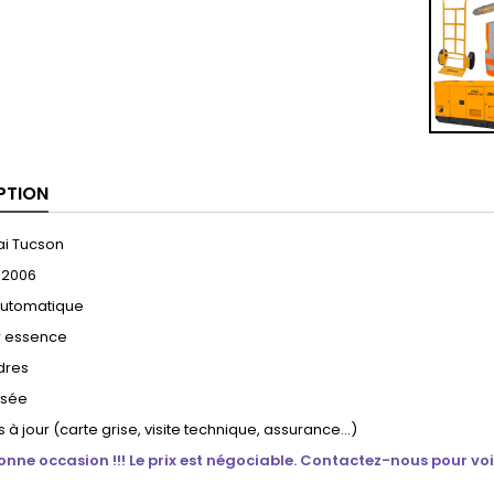
PTION
i Tucson
 2006
automatique
r essence
ndres
isée
 à jour (carte grise, visite technique, assurance…)
onne occasion !!! Le prix est négociable. Contactez-nous pour voir