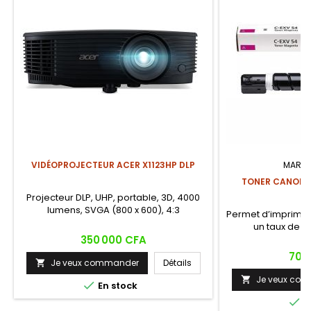
VIDÉOPROJECTEUR ACER X1123HP DLP
MARQU
TONER CANON 
Projecteur DLP, UHP, portable, 3D, 4000
lumens, SVGA (800 x 600), 4:3
Permet d’imprimer
un taux de c
Prix
350 000 CFA
Prix
70 
Je veux commander
Détails

Je veux co


En stock

E