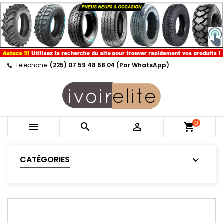
Téléphone:
(225) 07 59 48 68 04 (Par WhatsApp)
0



shopping_cart
CATÉGORIES