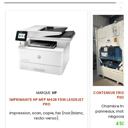
<
MARQUE:
HP
CONTENEUR FRIGOR
PIEDS
IMPRIMANTE HP MFP M428 FDW LASERJET
PRO
Chambre froi
panneaux, moteur
Impression, scan, copie, fax (noir/blanc,
négociabl
recto-verso).
Prix
4 500