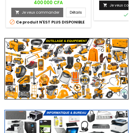
Prix
400 000 CFA
Je veux co

Je veux commander
Détails


E

Ce produit N'EST PLUS DISPONIBLE