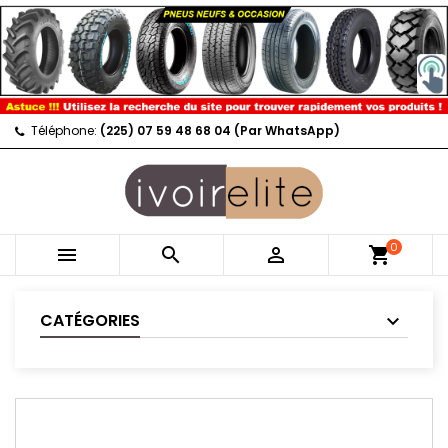
Téléphone:
(225) 07 59 48 68 04 (Par WhatsApp)
0



shopping_cart
CATÉGORIES