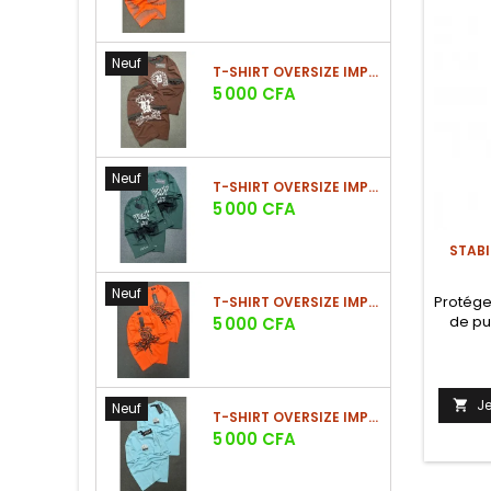
Neuf
T-SHIRT OVERSIZE IMPRIMÉ STREETWEAR
Prix
5 000 CFA
Neuf
T-SHIRT OVERSIZE IMPRIMÉ STREETWEAR
Prix
5 000 CFA
STABI
Neuf
Protége
T-SHIRT OVERSIZE IMPRIMÉ STREETWEAR
de pu
Prix
5 000 CFA
J

Neuf
T-SHIRT OVERSIZE IMPRIMÉ STREETWEAR
Prix
5 000 CFA