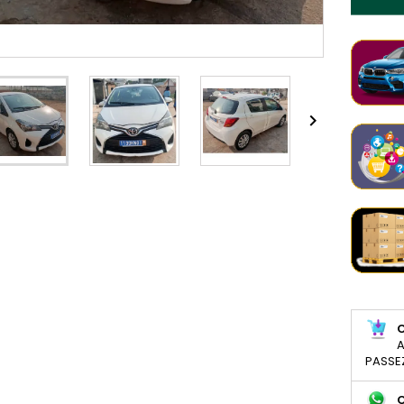

A
PASSE