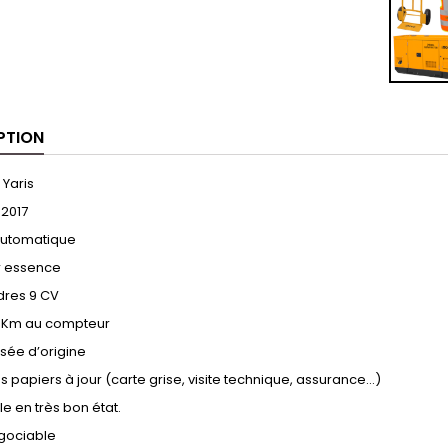
PTION
 Yaris
2017
automatique
r essence
ndres 9 CV
0 Km au compteur
isée d’origine
s papiers à jour (carte grise, visite technique, assurance…)
e en très bon état.
égociable