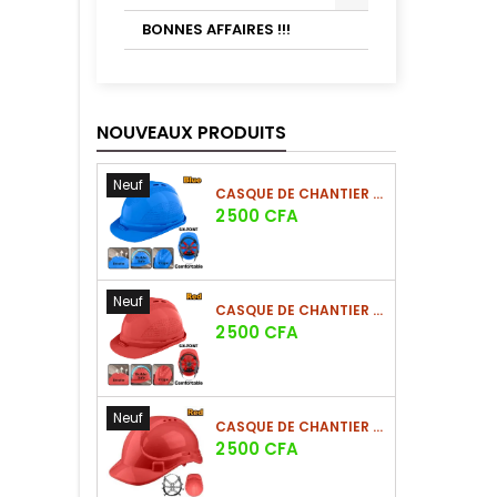
BONNES AFFAIRES !!!
NOUVEAUX PRODUITS
Neuf
CASQUE DE CHANTIER BLEU EN PE 380G
Prix
2 500 CFA
Neuf
CASQUE DE CHANTIER ROUGE EN PE 380G
Prix
2 500 CFA
Neuf
CASQUE DE CHANTIER ROUGE EN PE 330G - NOUVEAU MODÈLE
Prix
2 500 CFA