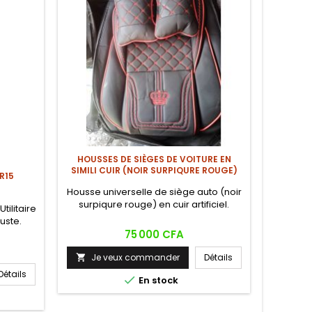
HOUSSES DE SIÈGES DE VOITURE EN
SIMILI CUIR (NOIR SURPIQURE ROUGE)
R15
Housse universelle de siège auto (noir
surpiqure rouge) en cuir artificiel.
tilitaire
Essence 
uste.
Prix
75 000 CFA
Je veux commander
Détails

Détails
Je


En stock

De