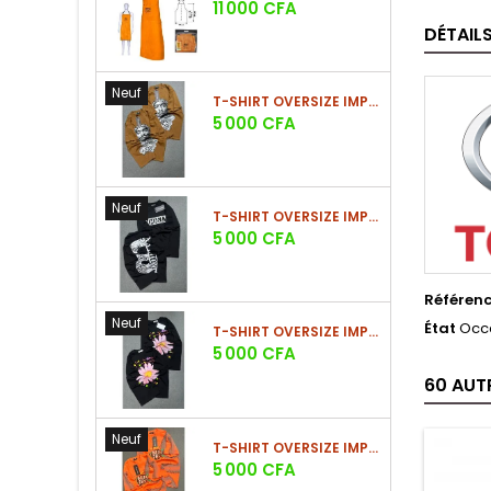
Prix
11 000 CFA
DÉTAIL
Neuf
T-SHIRT OVERSIZE IMPRIMÉ STREETWEAR
Prix
5 000 CFA
Neuf
T-SHIRT OVERSIZE IMPRIMÉ STREETWEAR
Prix
5 000 CFA
Référen
Neuf
État
Occ
T-SHIRT OVERSIZE IMPRIMÉ STREETWEAR
Prix
5 000 CFA
60 AUT
Neuf
T-SHIRT OVERSIZE IMPRIMÉ STREETWEAR
Prix
5 000 CFA