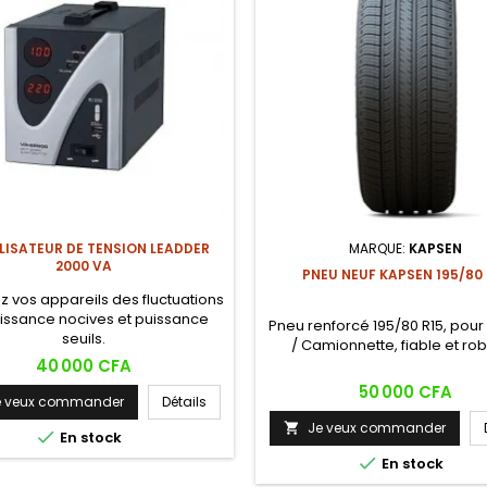
LISATEUR DE TENSION LEADDER
MARQUE:
KAPSEN
2000 VA
PNEU NEUF KAPSEN 195/80 
z vos appareils des fluctuations
issance nocives et puissance
Pneu renforcé 195/80 R15, pour U
seuils.
/ Camionnette, fiable et rob
Prix
40 000 CFA
Prix
50 000 CFA
e veux commander
Détails
Je veux commander


En stock

En stock