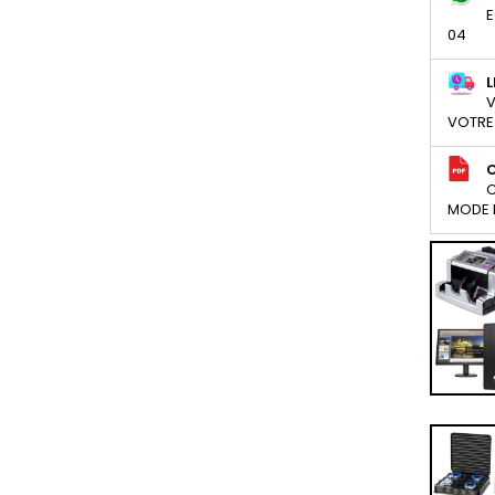
E
04
L
V
VOTRE
C
MODE D