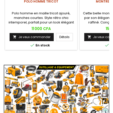
POLO HOMME TRICOT
MONTRE L
Polo homme en maille tricot ajouré,
Cette belle mont
manches courtes. Style rétro chic
par son élégance
intemporel, parfait pour un look élégant
raffiné. Conçue 
et décontracté.
fonct
Prix
Prix
11 000 CFA
15 
Je veux commander
Détails
Je veux co




En stock
E