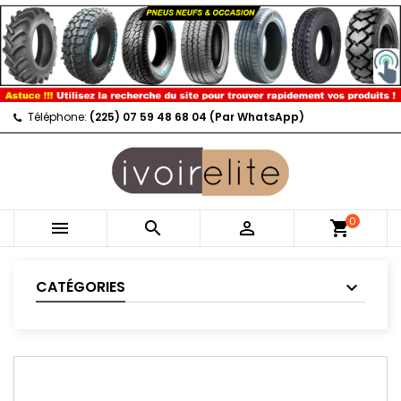
Téléphone:
(225) 07 59 48 68 04 (Par WhatsApp)
0



shopping_cart
CATÉGORIES