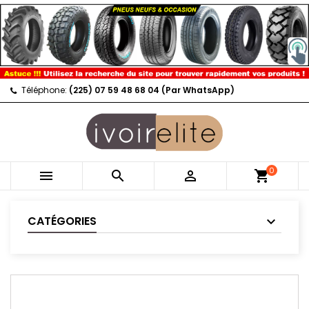
Téléphone:
(225) 07 59 48 68 04 (Par WhatsApp)
0



shopping_cart
CATÉGORIES