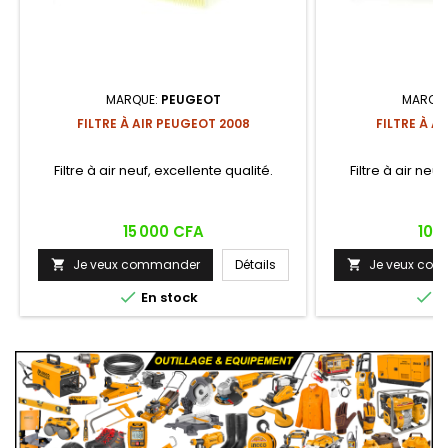
MARQUE:
PEUGEOT
MARQU
FILTRE À AIR PEUGEOT 2008
FILTRE À A
Filtre à air neuf, excellente qualité.
Filtre à air neuf
Prix
Prix
15 000 CFA
10 
Je veux commander
Détails
Je veux co




En stock
E