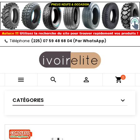
Téléphone:
(225) 07 59 48 68 04 (Par WhatsApp)
0



shopping_cart
CATÉGORIES