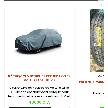
<
BÂCHE/COUVERTURE DE PROTECTION DE
MARQU
VOITURE (TAILLE LC)
PNEU NEUF WINMAX 
Couverture ou housse de voiture taille
LC. Elle est spécialement conçue pour
Pneu pour
les grands véhicules ou certains SUV, et
est très souvent associée au Toyota
Prix
40 000 CFA
Land Cruiser.
Prix