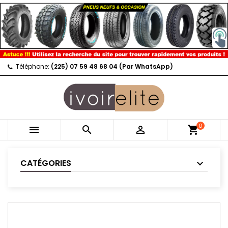
Téléphone:
(225) 07 59 48 68 04 (Par WhatsApp)
0



shopping_cart
CATÉGORIES