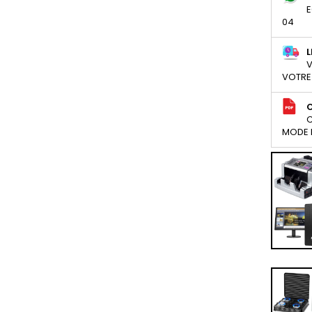
E
04
L
V
VOTRE
C
MODE D