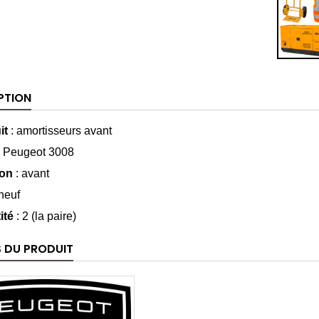
PTION
it
: amortisseurs avant
:
Peugeot 3008
ion
: avant
neuf
ité
: 2 (la paire)
S DU PRODUIT