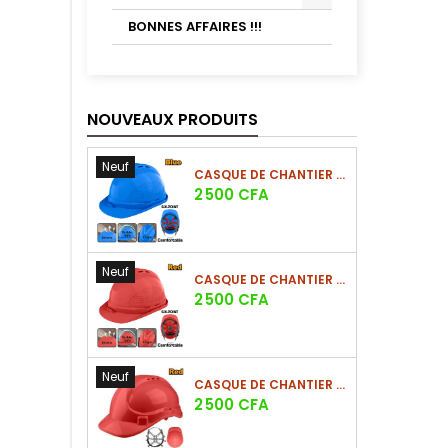
BONNES AFFAIRES !!!
NOUVEAUX PRODUITS
Neuf
CASQUE DE CHANTIER BLEU EN PE 380G
Prix
2 500 CFA
Neuf
CASQUE DE CHANTIER ROUGE EN PE 380G
Prix
2 500 CFA
Neuf
CASQUE DE CHANTIER ROUGE EN PE 330G - NOUVEAU MODÈLE
Prix
2 500 CFA