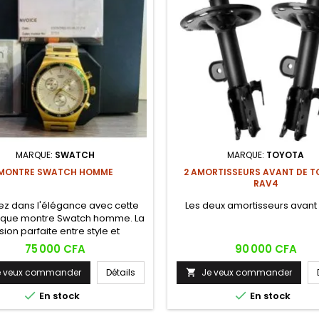
MARQUE:
SWATCH
MARQUE:
TOYOTA
MONTRE SWATCH HOMME
2 AMORTISSEURS AVANT DE 
RAV4
ez dans l'élégance avec cette
Les deux amortisseurs avant 
ique montre Swatch homme. La
sion parfaite entre style et
fonctionnalité.
Prix
Prix
75 000 CFA
90 000 CFA
e veux commander
Détails
Je veux commander



En stock
En stock