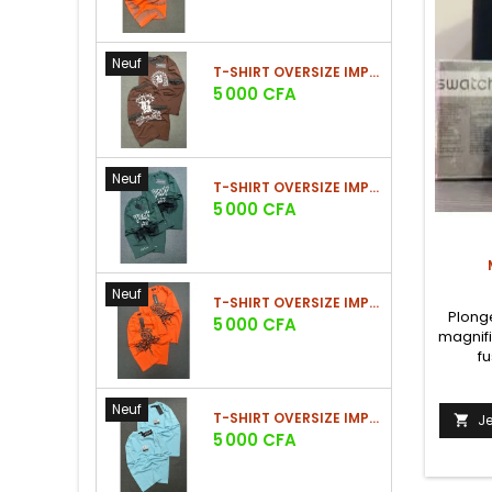
Neuf
T-SHIRT OVERSIZE IMPRIMÉ STREETWEAR
Prix
5 000 CFA
Neuf
T-SHIRT OVERSIZE IMPRIMÉ STREETWEAR
Prix
5 000 CFA
Neuf
T-SHIRT OVERSIZE IMPRIMÉ STREETWEAR
Plong
Prix
5 000 CFA
magnif
fu
Neuf
T-SHIRT OVERSIZE IMPRIMÉ STREETWEAR
J

Prix
5 000 CFA