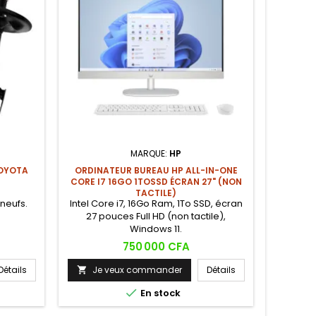
MARQUE:
HP
TOYOTA
ORDINATEUR BUREAU HP ALL-IN-ONE
COMPTE
CORE I7 16GO 1TOSSD ÉCRAN 27" (NON
TACTILE)
neufs.
Intel Core i7, 16Go Ram, 1To SSD, écran
Compteur
27 pouces Full HD (non tactile),
Windows 11.
Prix
750 000 CFA
Détails
Je veux commander
Détails
Je



En stock