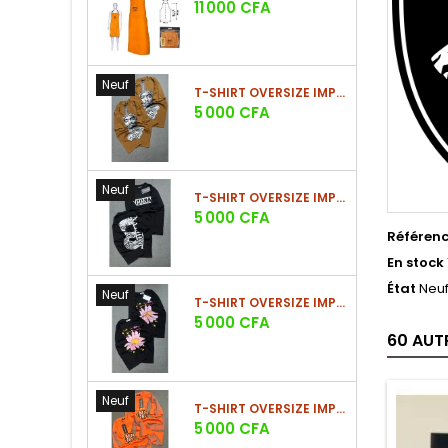
Prix
11 000 CFA
Neuf
T-SHIRT OVERSIZE IMPRIMÉ STREETWEAR
Prix
5 000 CFA
Neuf
T-SHIRT OVERSIZE IMPRIMÉ STREETWEAR
Prix
5 000 CFA
Référen
En stock
État
Neu
Neuf
T-SHIRT OVERSIZE IMPRIMÉ STREETWEAR
Prix
5 000 CFA
60 AUT
Neuf
T-SHIRT OVERSIZE IMPRIMÉ STREETWEAR
Prix
5 000 CFA