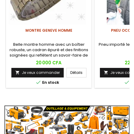
MONTRE GENEVE HOMME
PNEU OCCAS
Belle montre homme avec un boîtier
Pneu importé 1er c
robuste, un cadran épuré et des finitions
soignées qui reflètent un savoir-faire de
qualité.
Prix
Prix
20 000 CFA
22 
Je veux commander
Détails
Je veux co




En stock
E