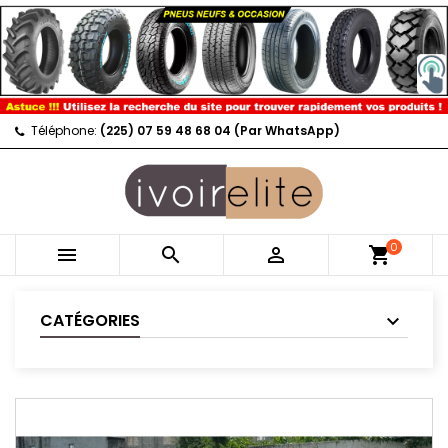
Téléphone:
(225) 07 59 48 68 04 (Par WhatsApp)
0



shopping_cart
CATÉGORIES