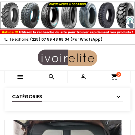
Téléphone:
(225) 07 59 48 68 04 (Par WhatsApp)
0



shopping_cart
CATÉGORIES