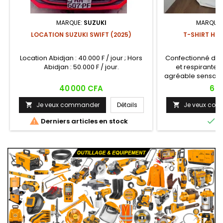
MARQUE:
SUZUKI
MARQUE
LOCATION SUZUKI SWIFT (2025)
T-SHIRT HU
Location Abidjan : 40.000 F / jour ; Hors
Confectionné da
Abidjan : 50.000 F / jour.
et respirante, 
agréable sensatio
long de la journé
Prix
Prix
40 000 CFA
6 0
cadea
Je veux commander
Détails
Je veux co




Derniers articles en stock
E