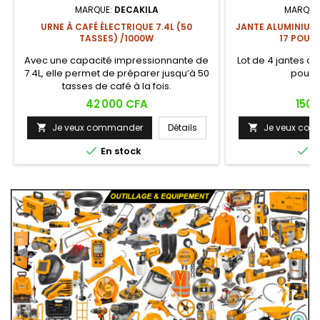
MARQUE:
DECAKILA
MARQUE
URNE À CAFÉ ÉLECTRIQUE 7.4L (50
JANTE ALUMINIUM
TASSES) /1000W
17 POUC
Avec une capacité impressionnante de
Lot de 4 jantes al
7.4L, elle permet de préparer jusqu’à 50
pour 
tasses de café à la fois.
Prix
Prix
42 000 CFA
150 
Je veux commander
Détails
Je veux co




En stock
E