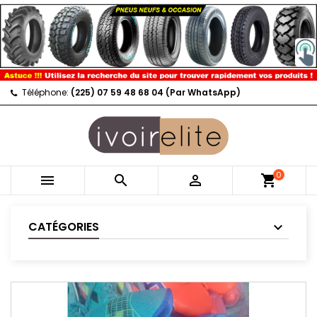
Téléphone:
(225) 07 59 48 68 04 (Par WhatsApp)
0



shopping_cart
CATÉGORIES