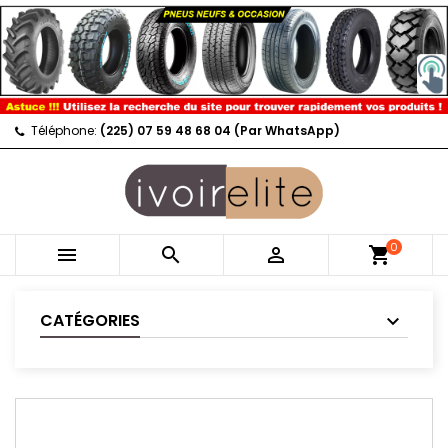
Téléphone:
(225) 07 59 48 68 04 (Par WhatsApp)
0



shopping_cart
CATÉGORIES