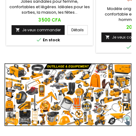
Jolies sandales pour femme,
confortables et légères. Idéales pour les
Modèle origin
sorties, la maison, les fêtes…
confortable et 
Prix
3 500 CFA
hommes 
Prix
20 
Je veux commander
Détails

Je veux co


En stock

E