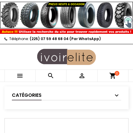
Téléphone:
(225) 07 59 48 68 04 (Par WhatsApp)
0



shopping_cart
CATÉGORIES