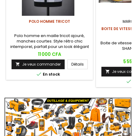
POLO HOMME TRICOT
MARQU
BOITE DE VITESS
L5
Polo homme en maille tricot ajouré,
manches courtes. Style rétro chic
Boite de vitesse
intemporel, parfait pour un look élégant
SHANTU
et décontracté.
Prix
11 000 CFA
Prix
5 550
Je veux commander
Détails

Je veux co


En stock

E