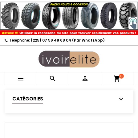
Téléphone:
(225) 07 59 48 68 04 (Par WhatsApp)
0



shopping_cart
CATÉGORIES