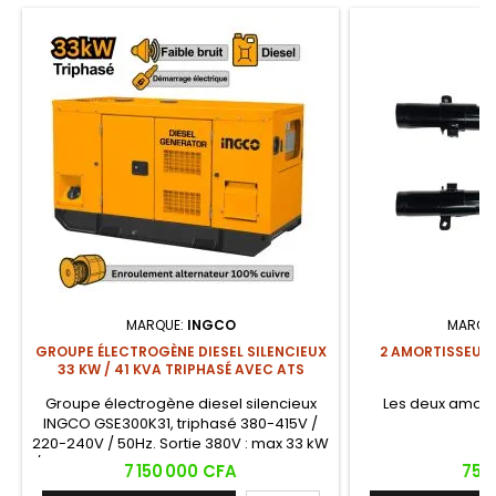
MARQUE:
INGCO
MARQU
GROUPE ÉLECTROGÈNE DIESEL SILENCIEUX
2 AMORTISSEURS
33 KW / 41 KVA TRIPHASÉ AVEC ATS
FL
Groupe électrogène diesel silencieux
Les deux amorti
INGCO GSE300K31, triphasé 380-415V /
220-240V / 50Hz. Sortie 380V : max 33 kW
/ nominale 30 kW. Sortie 220V : max 11 kW
Prix
Prix
7 150 000 CFA
75 
/ nominale 10 kW. Moteur diesel 4