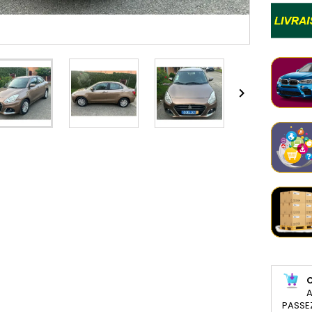

A
PASSE