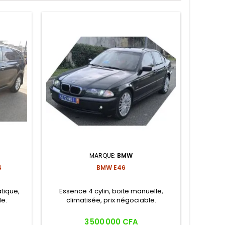
MARQUE:
BMW
4
BMW E46
CART
tique,
Essence 4 cylin, boite manuelle,
Permet d
le.
climatisée, prix négociable.
Prix
3 500 000 CFA