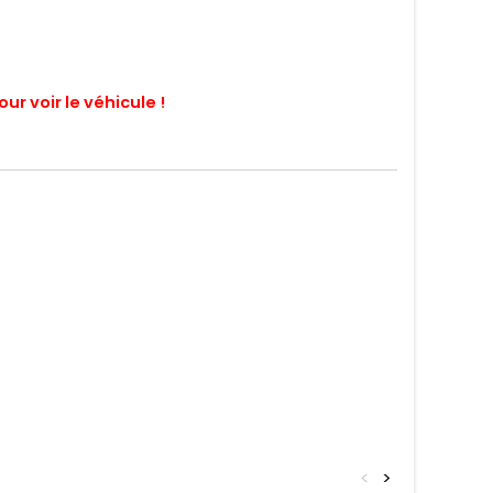
r voir le véhicule !
<
>