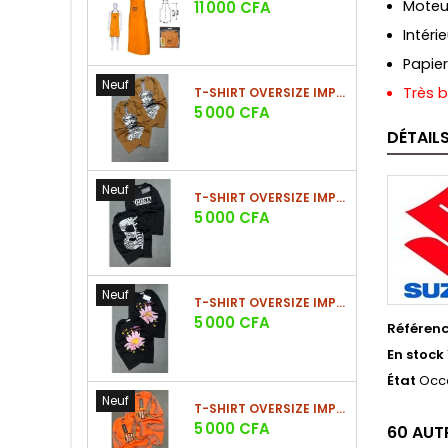
Prix
Moteu
11 000 CFA
Intéri
Papier
Neuf
Très 
T-SHIRT OVERSIZE IMPRIMÉ STREETWEAR
Prix
5 000 CFA
DÉTAIL
Neuf
T-SHIRT OVERSIZE IMPRIMÉ STREETWEAR
Prix
5 000 CFA
Neuf
T-SHIRT OVERSIZE IMPRIMÉ STREETWEAR
Prix
5 000 CFA
Référen
En stock
État
Occ
Neuf
T-SHIRT OVERSIZE IMPRIMÉ STREETWEAR
Prix
5 000 CFA
60 AUT