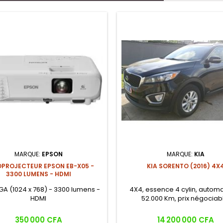
MARQUE:
EPSON
MARQUE:
KIA
OPROJECTEUR EPSON EB-X05 -
KIA SORENTO (2016) 4X
3300 LUMENS - HDMI
GA (1024 x 768) - 3300 lumens -
4X4, essence 4 cylin, automa
HDMI
52.000 Km, prix négociab
Prix
Prix
350 000 CFA
14 200 000 CFA