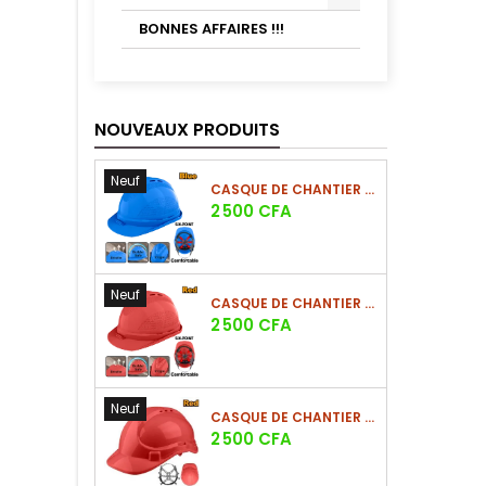
BONNES AFFAIRES !!!
NOUVEAUX PRODUITS
Neuf
CASQUE DE CHANTIER BLEU EN PE 380G
Prix
2 500 CFA
Neuf
CASQUE DE CHANTIER ROUGE EN PE 380G
Prix
2 500 CFA
Neuf
CASQUE DE CHANTIER ROUGE EN PE 330G - NOUVEAU MODÈLE
Prix
2 500 CFA