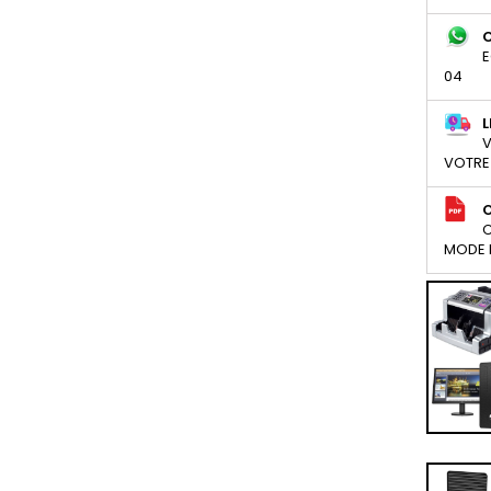
E
04
L
V
VOTRE
C
MODE D