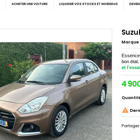
ACHETER UNE VOITURE
LIQUIDER VOS STOCKS ET INVENDUS
DEVEN
Suzuk
Marque
Essence, 
bon état
et l’essa
4 90
Quantit

Derni
Partager