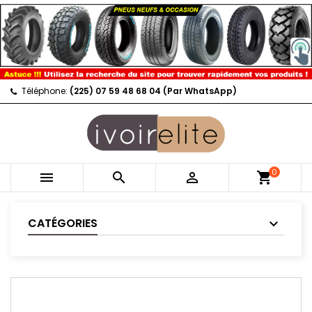
Téléphone:
(225) 07 59 48 68 04 (Par WhatsApp)
0



shopping_cart
CATÉGORIES