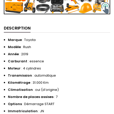
DESCRIPTION
Marque
: Toyota
Modèle
: Rush
Année
: 2019
Carburant
: essence
Moteur
: 4 cylindres
Transmission
: automatique
Kilométrage
: 31.000 Km
Climatisation
: oui (d’origine)
Nombre de places assises
: 7
Options
: Démarrage START
Immatriculation
: JN