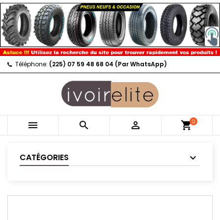
Téléphone:
(225) 07 59 48 68 04 (Par WhatsApp)
0



shopping_cart
CATÉGORIES