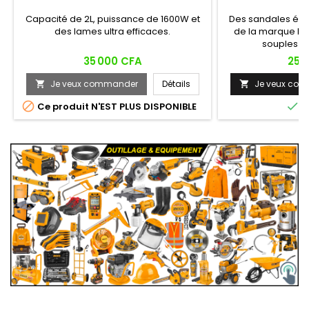
Capacité de 2L, puissance de 1600W et
Des sandales él
des lames ultra efficaces.
de la marque He
souples et
Prix
Prix
35 000 CFA
25 
Je veux commander
Détails
Je veux co




Ce produit N'EST PLUS DISPONIBLE
E