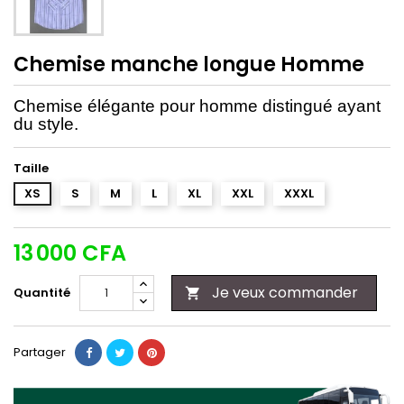
Chemise manche longue Homme
Chemise élégante pour homme distingué ayant
du style.
Taille
XS
S
M
L
XL
XXL
XXXL
13 000 CFA
Je veux commander
Quantité

Partager