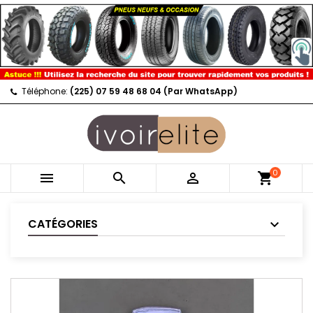
Téléphone:
(225) 07 59 48 68 04 (Par WhatsApp)
0



shopping_cart
CATÉGORIES