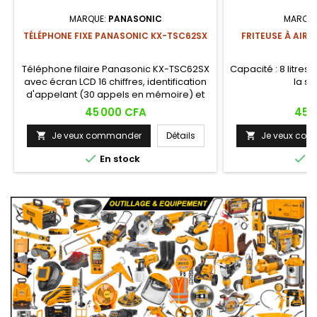
MARQUE:
PANASONIC
MARQUE
TÉLÉPHONE FIXE PANASONIC KX-TSC62SX
FRITEUSE À AIR 
Téléphone filaire Panasonic KX-TSC62SX
Capacité : 8 litres
avec écran LCD 16 chiffres, identification
la su
d'appelant (30 appels en mémoire) et
haut-parleur mains libres. Design fin,
Prix
Prix
45 000 CFA
45 
idéal pour la maison ou le bureau.
Je veux commander
Détails
Je veux co




En stock
E