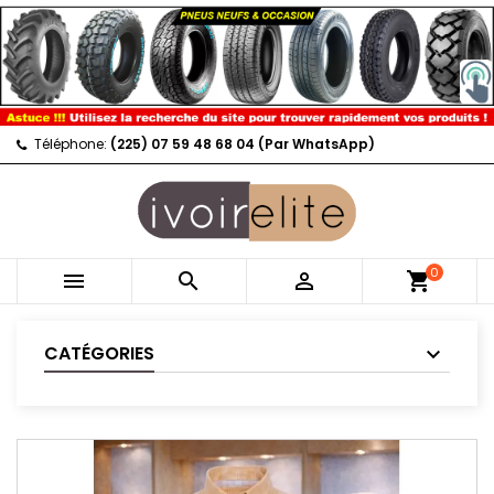
Téléphone:
(225) 07 59 48 68 04 (Par WhatsApp)
0



shopping_cart
CATÉGORIES