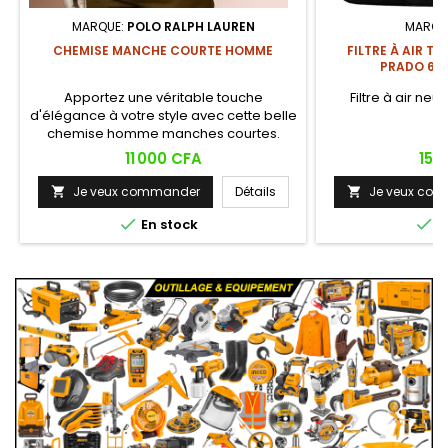
MARQUE:
POLO RALPH LAUREN
MARQU
CHEMISE MANCHE COURTE HOMME
FILTRE À AIR T
PRADO 6 C
Apportez une véritable touche
Filtre à air neuf
d'élégance à votre style avec cette belle
chemise homme manches courtes.
Prix
Prix
11 000 CFA
15 
Je veux commander
Détails
Je veux co




En stock
E