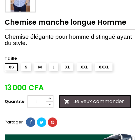
Chemise manche longue Homme
Chemise élégante pour homme distingué ayant
du style.
Taille
XS
S
M
L
XL
XXL
XXXL
13 000 CFA
Je veux commander
Quantité

Partager