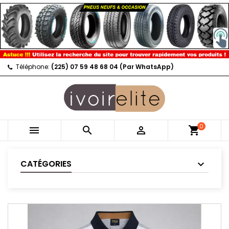
Téléphone:
(225) 07 59 48 68 04 (Par WhatsApp)
0



shopping_cart
CATÉGORIES