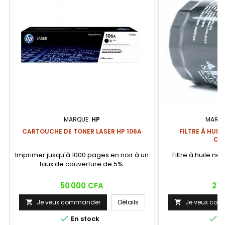
MARQUE:
HP
MARQU
CARTOUCHE DE TONER LASER HP 106A
FILTRE À HUIL
CYL
Imprimer jusqu'à 1000 pages en noir à un
Filtre à huile neu
taux de couverture de 5%.
Prix
Prix
50 000 CFA
2 5
Je veux commander
Détails
Je veux co




En stock
E