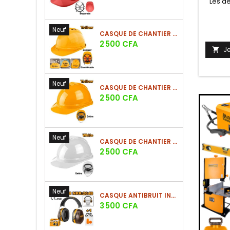
Les de
Neuf
CASQUE DE CHANTIER JAUNE EN PE 380G - SUSPENSION 6 POINTS
Prix
2 500 CFA
J

Neuf
CASQUE DE CHANTIER JAUNE EN PE 380G - SUSPENSION 8 POINTS
Prix
2 500 CFA
Neuf
CASQUE DE CHANTIER BLANC EN PE 380G
Prix
2 500 CFA
Neuf
CASQUE ANTIBRUIT INDUSTRIEL SNR 33DB - NRR 28DB AVEC BOUCHONS D'OREILLE INCLUS
Prix
3 500 CFA