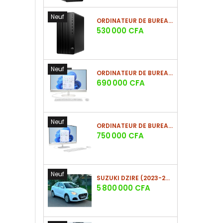
Neuf
ORDINATEUR DE BUREAU HP PRO TOWER 290 G9 CORE I5 8GO/512GO SSD
Prix
530 000 CFA
Neuf
ORDINATEUR DE BUREAU HP ALL-IN-ONE 27 POUCES ÉCRAN NON-TACTILE CORE I7 16GO/1TO SSD
Prix
690 000 CFA
Neuf
ORDINATEUR DE BUREAU HP ALL-IN-ONE 27 POUCES TACTILE CORE I7 16GO/1TO SSD
Prix
750 000 CFA
Neuf
SUZUKI DZIRE (2023-2024)
Prix
5 800 000 CFA