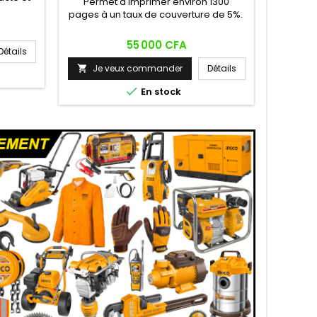
Permet d'imprimer environ 1300
Design i
pages à un taux de couverture de 5%.
dispo
imprimé
Prix
55 000 CFA
graphiq
Détails
Je

velo
Je veux commander
Détails

polyvale

En stock