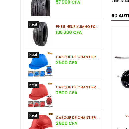
État
Neu
Prix
57 000 CFA
60 AUT
Neuf
PNEU NEUF KUMHO ECSTA HS52 225/60 R17 99V
Prix
105 000 CFA
Neuf
CASQUE DE CHANTIER BLEU EN PE 380G
Prix
2 500 CFA
Neuf
CASQUE DE CHANTIER ROUGE EN PE 380G
Prix
2 500 CFA
Neuf
2
CASQUE DE CHANTIER ROUGE EN PE 330G - NOUVEAU MODÈLE
Prix
2 500 CFA