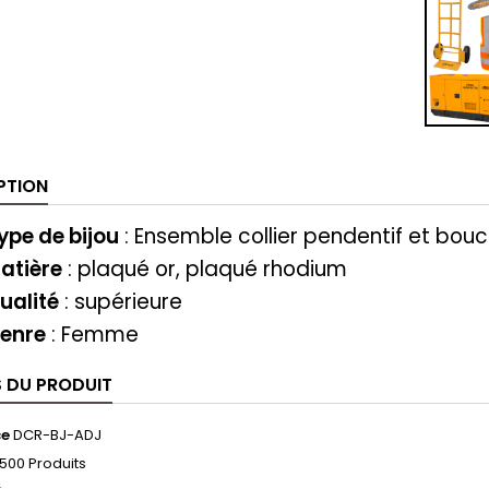
PTION
ype de bijou
: Ensemble collier pendentif et boucl
atière
: plaqué or, plaqué rhodium
ualité
: supérieure
enre
: Femme
S DU PRODUIT
ce
DCR-BJ-ADJ
500 Produits