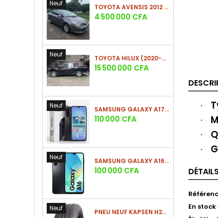
Neuf
TOYOTA AVENSIS 2012 (PHASE 2)
Prix
4 500 000 CFA
Neuf
TOYOTA HILUX (2020-2021)
Prix
15 500 000 CFA
DESCRI
T
·
Neuf
SAMSUNG GALAXY A17 (4GO/128GO)
M
Prix
110 000 CFA
·
Q
·
G
·
Neuf
SAMSUNG GALAXY A16 4G (4GO/128GO)
Prix
100 000 CFA
DÉTAIL
Référen
En stock
Neuf
PNEU NEUF KAPSEN H202 225/60 R18 100H