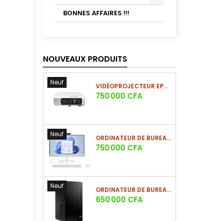
BONNES AFFAIRES !!!
NOUVEAUX PRODUITS
Neuf
VIDÉOPROJECTEUR EPSON EB-FH54 FULL HD 3LCD 4100 LUMENS
Prix
750 000 CFA
Neuf
ORDINATEUR DE BUREAU HP ALL-IN-ONE 23,8 POUCES CORE I7 16GO/1TO SSD
Prix
750 000 CFA
Neuf
ORDINATEUR DE BUREAU HP PRO TOWER 290 G9 CORE I7-14700 8GO/512GO SSD
Prix
650 000 CFA