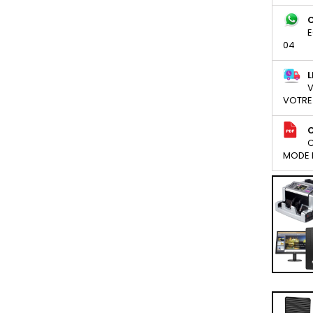
E
04
L
V
VOTRE
C
MODE D