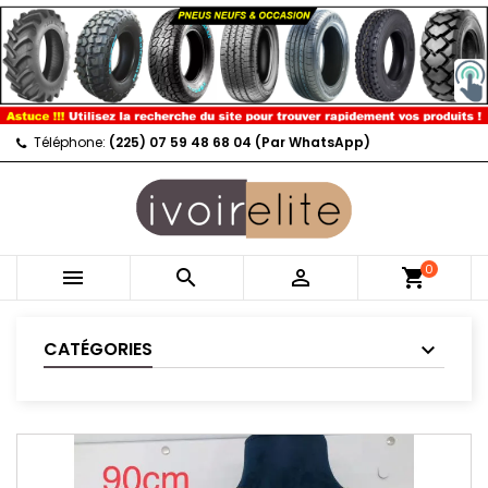
Téléphone:
(225) 07 59 48 68 04 (Par WhatsApp)
0



shopping_cart
CATÉGORIES