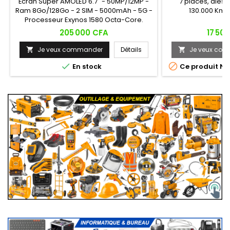
Écran Super AMOLED 6.7" - 50MP/12MP -
7 places, diesel
Ram 8Go/128Go - 2 SIM - 5000mAh - 5G -
130.000 Km, 
Processeur Exynos 1580 Octa-Core.
Prix
Prix
205 000 CFA
17 50
Je veux commander
Détails
Je veux co




En stock
Ce produit N'