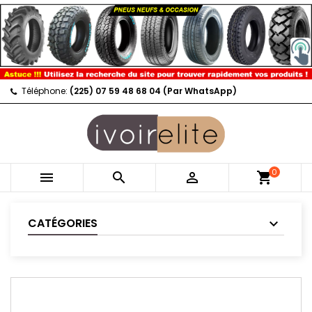
Téléphone:
(225) 07 59 48 68 04 (Par WhatsApp)
0



shopping_cart
CATÉGORIES