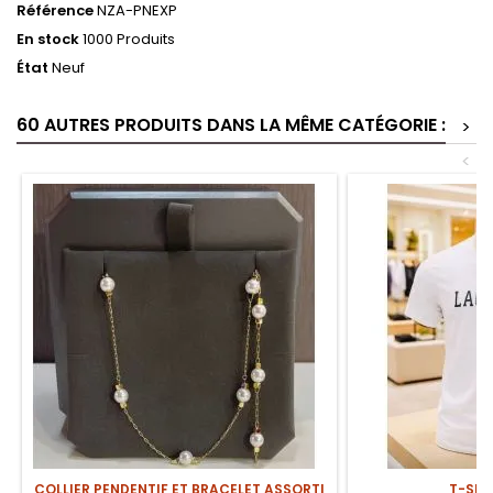
Référence
NZA-PNEXP
En stock
1000 Produits
État
Neuf
60 AUTRES PRODUITS DANS LA MÊME CATÉGORIE :
>
<
COLLIER PENDENTIF ET BRACELET ASSORTI
T-SHI