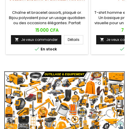
Chaîne et bracelet assorti, plaqué or.
T-shirt homme en j
Bijou polyvalent pour un usage quotidien
Un basique prem
ou des occasions élégantes. Parfait
visuelle pour un s
comme cadeau pour une occasion
af
Prix
Prix
15 000 CFA
7 0
spéciale !
Je veux commander
Détails
Je veux co




En stock
E