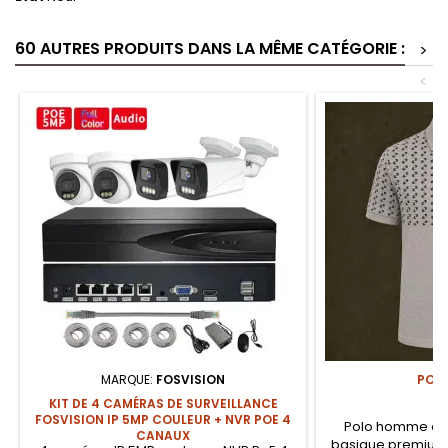
60 AUTRES PRODUITS DANS LA MÊME CATÉGORIE :
>
<
MARQUE:
FOSVISION
POL
KIT DE 4 CAMÉRAS DE SURVEILLANCE
FOSVISION IP 5MP COULEUR + NVR POE 4
Polo homme en 
CANAUX
basique premium a