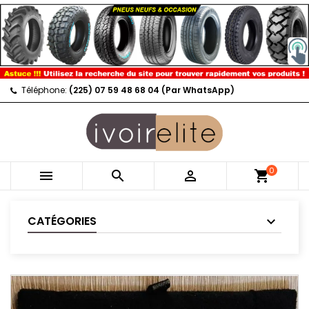
Téléphone:
(225) 07 59 48 68 04 (Par WhatsApp)
0



shopping_cart
CATÉGORIES