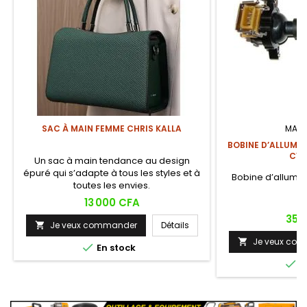
SAC À MAIN FEMME CHRIS KALLA
MARQ
BOBINE D’ALLUMAG
CYL
Un sac à main tendance au design
épuré qui s’adapte à tous les styles et à
Bobine d’alluma
toutes les envies.
qu
Prix
13 000 CFA
Prix
35 
Je veux commander
Détails

Je veux co


En stock

E