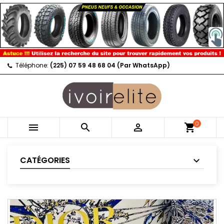
Téléphone:
(225) 07 59 48 68 04 (Par WhatsApp)
0



shopping_cart
CATÉGORIES