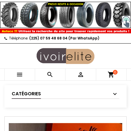
Téléphone:
(225) 07 59 48 68 04 (Par WhatsApp)
0



shopping_cart
CATÉGORIES