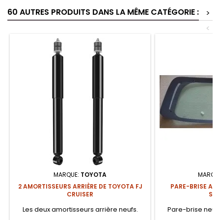
60 AUTRES PRODUITS DANS LA MÊME CATÉGORIE :
>
<
MARQUE:
TOYOTA
MARQU
2 AMORTISSEURS ARRIÈRE DE TOYOTA FJ
PARE-BRISE AR
CRUISER
SAN
Les deux amortisseurs arrière neufs.
Pare-brise neuf 