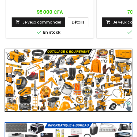
Prix
Prix
95 000 CFA
70 
Je veux commander
Détails
Je veux co




En stock
E