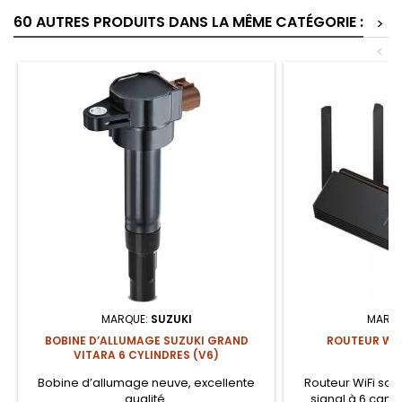
60 AUTRES PRODUITS DANS LA MÊME CATÉGORIE :
>
<
MARQUE:
SUZUKI
MARQU
BOBINE D’ALLUMAGE SUZUKI GRAND
ROUTEUR WIF
VITARA 6 CYLINDRES (V6)
Bobine d’allumage neuve, excellente
Routeur WiFi sans
qualité.
signal à 6 cana