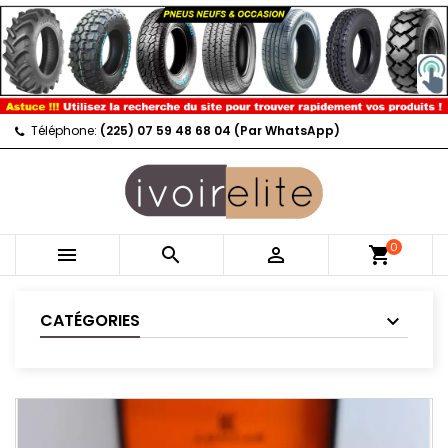
Téléphone:
(225) 07 59 48 68 04 (Par WhatsApp)
0



shopping_cart
CATÉGORIES