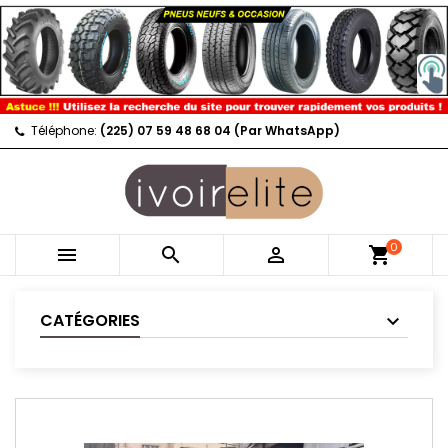
Téléphone:
(225) 07 59 48 68 04 (Par WhatsApp)
0



shopping_cart
CATÉGORIES