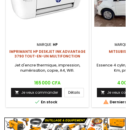
MARQUE:
HP
MARQUE
IMPRIMANTE HP DESKJET INK ADVANTAGE
MITSUBISHI
3790 TOUT-EN-UN MULTIFONCTION
Jet d'encre thermique, impression,
Essence 4 cylin, 
numérisation, copie, A4, Wifi.
Km, prix
Prix
Prix
165 000 CFA
4 000
Je veux commander
Détails
Je veux co




En stock
Derniers a