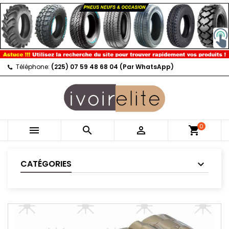
Téléphone:
(225) 07 59 48 68 04 (Par WhatsApp)
0



shopping_cart
CATÉGORIES