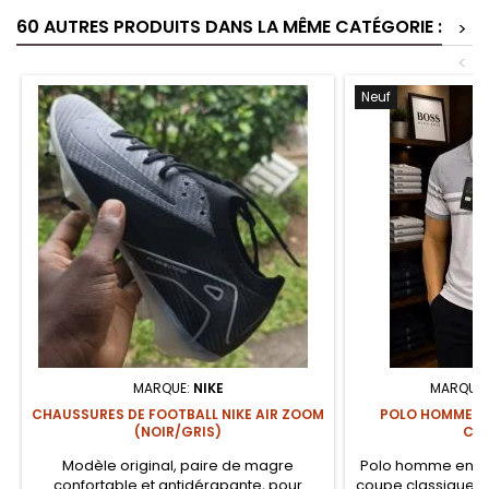
60 AUTRES PRODUITS DANS LA MÊME CATÉGORIE :
>
<
Neuf
MARQUE:
NIKE
MARQUE
CHAUSSURES DE FOOTBALL NIKE AIR ZOOM
POLO HOMME C
(NOIR/GRIS)
CLA
Modèle original, paire de magre
Polo homme en co
confortable et antidérapante, pour
coupe classique et