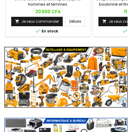
hommes et femmes.
boutonné et finit
décontracté-c
Prix
Prix
20 000 CFA
11 
plusieurs coloris 
bandes contrastée
Je veux commander
Détails
Je veux co


casual ou semi-h


En stock
E