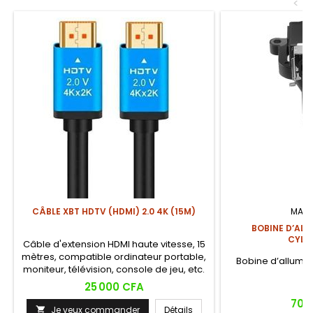
<
CÂBLE XBT HDTV (HDMI) 2.0 4K (15M)
MARQ
BOBINE D’ALL
CYLI
Câble d'extension HDMI haute vitesse, 15
mètres, compatible ordinateur portable,
Bobine d’alluma
moniteur, télévision, console de jeu, etc.
qu
Prix
25 000 CFA
Prix
70 
Je veux commander
Détails
