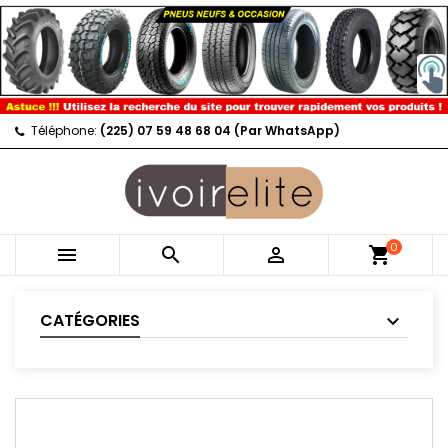
Téléphone:
(225) 07 59 48 68 04 (Par WhatsApp)
0



shopping_cart
CATÉGORIES